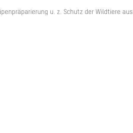
enpräparierung u. z. Schutz der Wildtiere aus
NEN
ahrbar
k.A.
Schwierigkeitsgrad:
Nachtloipe:
km
1,0km
Loipenlänge gesamt gespurt:
1,0km
1,
espurt:
Loipenlänge Skating gespurt:
26 um 08:38 Uhr