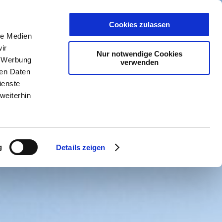
PLANER
KET
GUTSCHEINE
Cookies zulassen
le Medien
ir
Nur notwendige Cookies
, Werbung
verwenden
ren Daten
ienste
weiterhin
g
Details zeigen