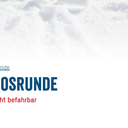
unde
osrunde
ht befahrbar