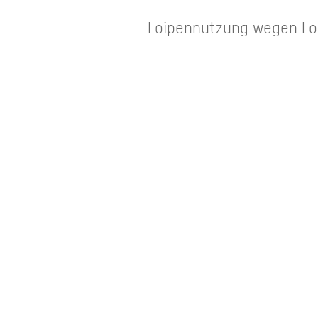
Loipennutzung wegen Loip
u.19.00 Uhr
INFORMATIO
nicht bef
Loipenzustand:
1,0
Loipenlänge gesamt:
Loipenlänge klassisch g
Daten zuletzt aktualisiert am 19.03.