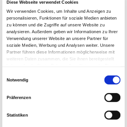
Diese Webseite verwendet Cookies
Wir verwenden Cookies, um Inhalte und Anzeigen zu
personalisieren, Funktionen für soziale Medien anbieten
zu können und die Zugriffe auf unsere Website zu
analysieren. Außerdem geben wir Informationen zu Ihrer
Verwendung unserer Website an unsere Partner für
soziale Medien, Werbung und Analysen weiter. Unsere
Partner führen diese Informationen möglicherweise mit
Spielmannszug Rottach-Kreuth
weiteren Daten zusammen, die Sie ihnen bereitgestellt
haben oder die Sie im Rahmen Ihrer Nutzung der Dienste
Florian Oberlechner
gesammelt haben. Sie geben Einwilligung zu unseren
Setzbergweg 8
Einwilligungsauswahl
Cookies, wenn Sie unsere Webseite weiterhin nutzen.
83708
Kreuth
Notwendig
Tel: +49 8029 428
jetzt Route planen
Präferenzen
Statistiken