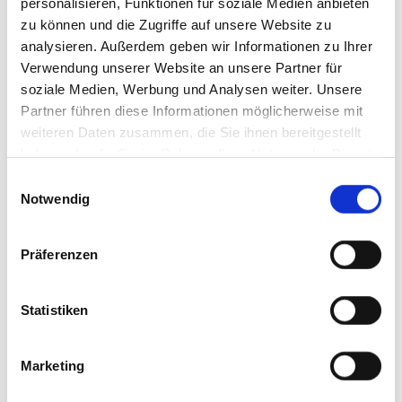
personalisieren, Funktionen für soziale Medien anbieten
zu können und die Zugriffe auf unsere Website zu
St. Eligius-Roßkapelle von Ellmau
analysieren. Außerdem geben wir Informationen zu Ihrer
Verwendung unserer Website an unsere Partner für
Ecke Elmauer Straße
soziale Medien, Werbung und Analysen weiter. Unsere
83700
Rottach-Egern
Partner führen diese Informationen möglicherweise mit
jetzt Route planen
weiteren Daten zusammen, die Sie ihnen bereitgestellt
haben oder die Sie im Rahmen Ihrer Nutzung der Dienste
gesammelt haben. Sie geben Einwilligung zu unseren
Einwilligungsauswahl
Cookies, wenn Sie unsere Webseite weiterhin nutzen.
Notwendig
Präferenzen
Statistiken
Marketing