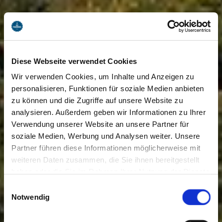
Diese Webseite verwendet Cookies
Wir verwenden Cookies, um Inhalte und Anzeigen zu
personalisieren, Funktionen für soziale Medien anbieten
zu können und die Zugriffe auf unsere Website zu
analysieren. Außerdem geben wir Informationen zu Ihrer
Verwendung unserer Website an unsere Partner für
soziale Medien, Werbung und Analysen weiter. Unsere
Partner führen diese Informationen möglicherweise mit
weiteren Daten zusammen, die Sie ihnen bereitgestellt
haben oder die Sie im Rahmen Ihrer Nutzung der Dienste
gesammelt haben. Sie geben Einwilligung zu unseren
Einwilligungsauswahl
Cookies, wenn Sie unsere Webseite weiterhin nutzen.
Notwendig