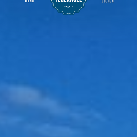
MENU
BUCHEN
TUI Rottach-Egern
Startseite