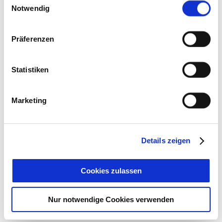
Cookies, wenn Sie unsere Webseite weiterhin nutzen.
Notwendig
Präferenzen
Statistiken
Verbindungsloipe Bad Wiessee
Marketing
83707
Bad Wiessee
jetzt Route planen
Details zeigen
Cookies zulassen
Nur notwendige Cookies verwenden
AUF DEM LAUFENDEN