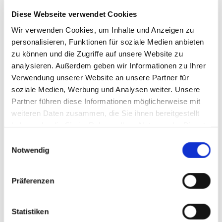
Diese Webseite verwendet Cookies
Wir verwenden Cookies, um Inhalte und Anzeigen zu
personalisieren, Funktionen für soziale Medien anbieten
zu können und die Zugriffe auf unsere Website zu
analysieren. Außerdem geben wir Informationen zu Ihrer
Verwendung unserer Website an unsere Partner für
soziale Medien, Werbung und Analysen weiter. Unsere
Partner führen diese Informationen möglicherweise mit
weiteren Daten zusammen, die Sie ihnen bereitgestellt
Veteranen- und Kriegerverein Tegernsee
haben oder die Sie im Rahmen Ihrer Nutzung der Dienste
gesammelt haben. Sie geben Einwilligung zu unseren
Peter Denk
Einwilligungsauswahl
Cookies, wenn Sie unsere Webseite weiterhin nutzen.
Rosenstr. 13
Notwendig
83684
Tegernsee
Tel: +49 8022 3096
Präferenzen
jetzt Route planen
Statistiken