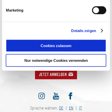
Marketing
AUF DEM LAUFENDEN
Details zeigen
BLEIBEN
Cookies zulassen
Nur notwendige Cookies verwenden
Jetzt anmelden
Sprache wählen:
DE
EN
IT