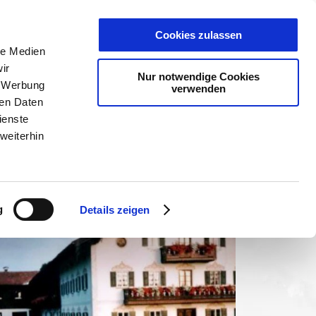
PLANER
KET
GUTSCHEINE
Cookies zulassen
le Medien
ir
Nur notwendige Cookies
, Werbung
verwenden
ren Daten
ienste
weiterhin
g
Details zeigen