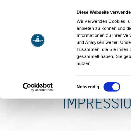
SEEMOMENTE
INFOS
REG
Waldhof
Diese Webseite verwende
Wir verwenden Cookies, um
Ab 50,00 € Verfügbarkeit 
anbieten zu können und di
Informationen zu Ihrer Ve
und Analysen weiter. Unse
zusammen, die Sie ihnen b
gesammelt haben. Sie gebe
nutzen.
Einwilligungsauswahl
Notwendig
IMPRESSI