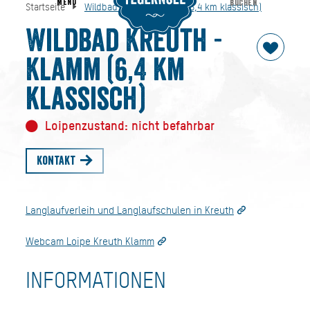
MENU
BUCHEN
Startseite
Wildbad Kreuth - Klamm (6,4 km klassisch)
Wildbad Kreuth - Klamm (6,4 km klassisch)
Startseite
Wildbad Kreuth -
Klamm (6,4 km
klassisch)
Loipenzustand: nicht befahrbar
Kontakt
Langlaufverleih und Langlaufschulen in Kreuth
Webcam Loipe Kreuth Klamm
INFORMATIONEN