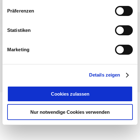
Präferenzen
Sprache wählen:
DE
EN
IT
Statistiken
Kontakt
TegernseeCard
Prospekte
Anreise
Presse
Karriere
Impressum
Datenschutz
Über uns
Marketing
Bayern - traditionell anders
Details zeigen
Cookies zulassen
Nur notwendige Cookies verwenden