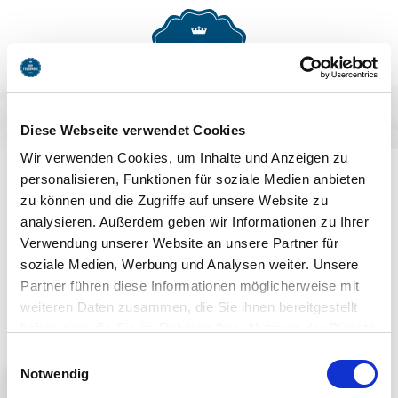
MENU
BUCHEN
Diese Webseite verwendet Cookies
AUF DEM LAUFENDEN
Wir verwenden Cookies, um Inhalte und Anzeigen zu
personalisieren, Funktionen für soziale Medien anbieten
BLEIBEN
zu können und die Zugriffe auf unsere Website zu
analysieren. Außerdem geben wir Informationen zu Ihrer
Verwendung unserer Website an unsere Partner für
soziale Medien, Werbung und Analysen weiter. Unsere
Partner führen diese Informationen möglicherweise mit
weiteren Daten zusammen, die Sie ihnen bereitgestellt
haben oder die Sie im Rahmen Ihrer Nutzung der Dienste
Jetzt anmelden
gesammelt haben. Sie geben Einwilligung zu unseren
Einwilligungsauswahl
Cookies, wenn Sie unsere Webseite weiterhin nutzen.
Notwendig