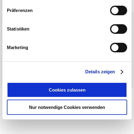
Präferenzen
Sprache wählen:
DE
EN
IT
Statistiken
Kontakt
TegernseeCard
Prospekte
Anreise
Presse
Karriere
Impressum
Datenschutz
Über uns
Marketing
Bayern - traditionell anders
Details zeigen
Cookies zulassen
Nur notwendige Cookies verwenden