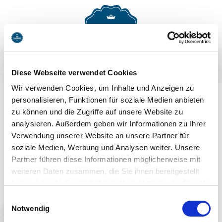
MENU
BUCHEN
Diese Webseite verwendet Cookies
AUF DEM LAUFENDEN
Wir verwenden Cookies, um Inhalte und Anzeigen zu
personalisieren, Funktionen für soziale Medien anbieten
BLEIBEN
zu können und die Zugriffe auf unsere Website zu
analysieren. Außerdem geben wir Informationen zu Ihrer
Verwendung unserer Website an unsere Partner für
soziale Medien, Werbung und Analysen weiter. Unsere
Partner führen diese Informationen möglicherweise mit
weiteren Daten zusammen, die Sie ihnen bereitgestellt
haben oder die Sie im Rahmen Ihrer Nutzung der Dienste
Jetzt anmelden
gesammelt haben. Sie geben Einwilligung zu unseren
Einwilligungsauswahl
Cookies, wenn Sie unsere Webseite weiterhin nutzen.
Notwendig