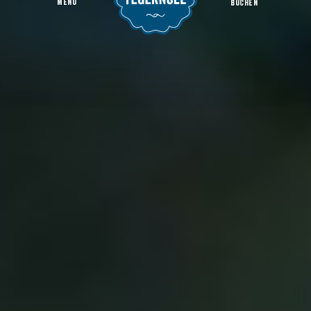
MENU
BUCHEN
Anreise
Startseite
Infos
Anreise & Parken