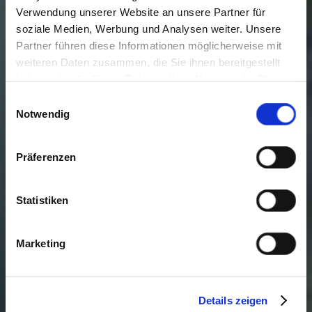
Verwendung unserer Website an unsere Partner für
soziale Medien, Werbung und Analysen weiter. Unsere
Partner führen diese Informationen möglicherweise mit
weiteren Daten zusammen, die Sie ihnen bereitgestellt
haben oder die Sie im Rahmen Ihrer Nutzung der Dienste
gesammelt haben. Sie geben Einwilligung zu unseren
Einwilligungsauswahl
Cookies, wenn Sie unsere Webseite weiterhin nutzen.
Notwendig
Präferenzen
Statistiken
Marketing
Details zeigen