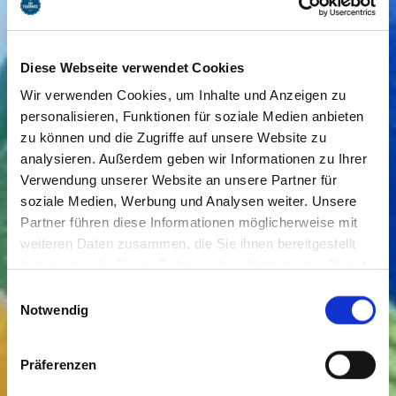
Diese Webseite verwendet Cookies
Wir verwenden Cookies, um Inhalte und Anzeigen zu
personalisieren, Funktionen für soziale Medien anbieten
zu können und die Zugriffe auf unsere Website zu
analysieren. Außerdem geben wir Informationen zu Ihrer
Verwendung unserer Website an unsere Partner für
soziale Medien, Werbung und Analysen weiter. Unsere
Partner führen diese Informationen möglicherweise mit
weiteren Daten zusammen, die Sie ihnen bereitgestellt
haben oder die Sie im Rahmen Ihrer Nutzung der Dienste
gesammelt haben. Sie geben Einwilligung zu unseren
Einwilligungsauswahl
Cookies, wenn Sie unsere Webseite weiterhin nutzen.
Notwendig
Präferenzen