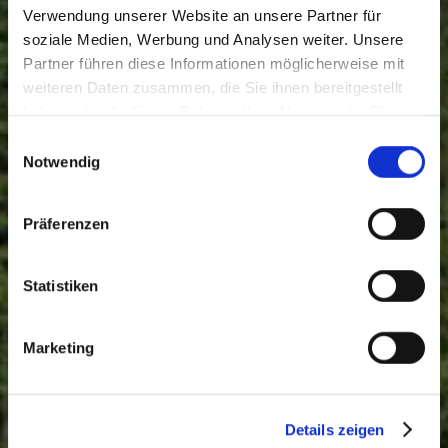
Verwendung unserer Website an unsere Partner für
soziale Medien, Werbung und Analysen weiter. Unsere
Partner führen diese Informationen möglicherweise mit
weiteren Daten zusammen, die Sie ihnen bereitgestellt
haben oder die Sie im Rahmen Ihrer Nutzung der Dienste
gesammelt haben. Sie geben Einwilligung zu unseren
Einwilligungsauswahl
Cookies, wenn Sie unsere Webseite weiterhin nutzen.
Notwendig
Präferenzen
Statistiken
Marketing
Details zeigen