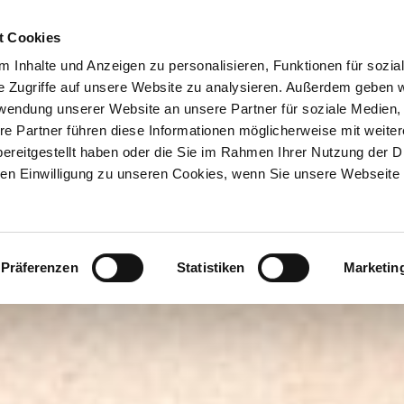
ION & ORTE
Suche abschicken
BUCHEN
TIC
isi Familie - Herzoginnen und Herzöge in Bayern"
t Cookies
 Inhalte und Anzeigen zu personalisieren, Funktionen für sozia
e Zugriffe auf unsere Website zu analysieren. Außerdem geben w
rwendung unserer Website an unsere Partner für soziale Medien
re Partner führen diese Informationen möglicherweise mit weite
ereitgestellt haben oder die Sie im Rahmen Ihrer Nutzung der D
n Einwilligung zu unseren Cookies, wenn Sie unsere Webseite 
Präferenzen
Statistiken
Marketin