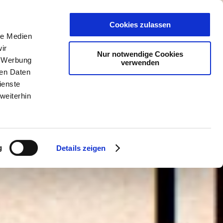
PLANER
KET
GUTSCHEINE
Cookies zulassen
le Medien
ir
Nur notwendige Cookies
, Werbung
verwenden
ren Daten
ienste
weiterhin
g
Details zeigen