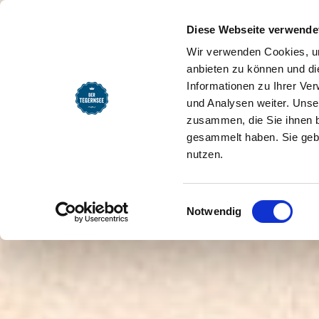
SEEMOMENTE
INFOS
REG
53. Tegernseer Woche - "S
Startseite
Diese Webseite verwende
Wir verwenden Cookies, um
anbieten zu können und di
Informationen zu Ihrer Ve
und Analysen weiter. Unse
zusammen, die Sie ihnen b
gesammelt haben. Sie gebe
nutzen.
Einwilligungsauswahl
Notwendig