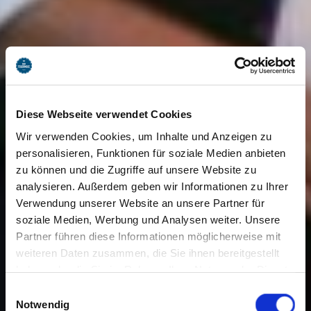
Diese Webseite verwendet Cookies
Wir verwenden Cookies, um Inhalte und Anzeigen zu
personalisieren, Funktionen für soziale Medien anbieten
zu können und die Zugriffe auf unsere Website zu
analysieren. Außerdem geben wir Informationen zu Ihrer
Verwendung unserer Website an unsere Partner für
soziale Medien, Werbung und Analysen weiter. Unsere
Partner führen diese Informationen möglicherweise mit
weiteren Daten zusammen, die Sie ihnen bereitgestellt
haben oder die Sie im Rahmen Ihrer Nutzung der Dienste
gesammelt haben. Sie geben Einwilligung zu unseren
Einwilligungsauswahl
Cookies, wenn Sie unsere Webseite weiterhin nutzen.
Notwendig