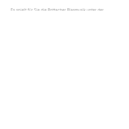
Es spielt für Sie die Rottacher Blasmusik unter der
Leitung von Hans Weber.
Bei ungünstiger Witterung entfällt das Konzert.
TERMINE IM ÜBERBLICK
am 03.10.26