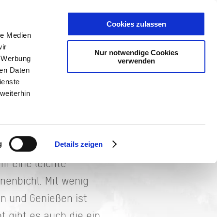
PLANER
KET
GUTSCHEINE
Cookies zulassen
le Medien
ir
Nur notwendige Cookies
, Werbung
verwenden
ren Daten
ienste
weiterhin
nteuer-Walk bekommt ihr
ergang den Tegernsee.
g
Details zeigen
m eine leichte
enbichl. Mit wenig
n und Genießen ist
t gibt es auch die ein