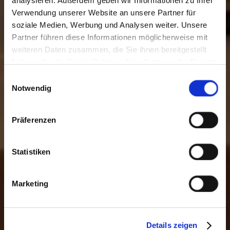
analysieren. Außerdem geben wir Informationen zu Ihrer
Verwendung unserer Website an unsere Partner für
soziale Medien, Werbung und Analysen weiter. Unsere
Partner führen diese Informationen möglicherweise mit
weiteren Daten zusammen, die Sie ihnen bereitgestellt
haben oder die Sie im Rahmen Ihrer Nutzung der Dienste
gesammelt haben. Sie geben Einwilligung zu unseren
Einwilligungsauswahl
Cookies, wenn Sie unsere Webseite weiterhin nutzen.
Notwendig
Präferenzen
Statistiken
Marketing
Details zeigen