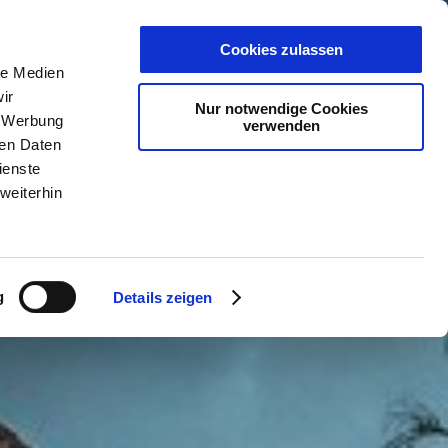
PLANER
KET
GUTSCHEINE
Cookies zulassen
le Medien
ir
Nur notwendige Cookies
, Werbung
verwenden
ren Daten
ienste
weiterhin
g
Details zeigen