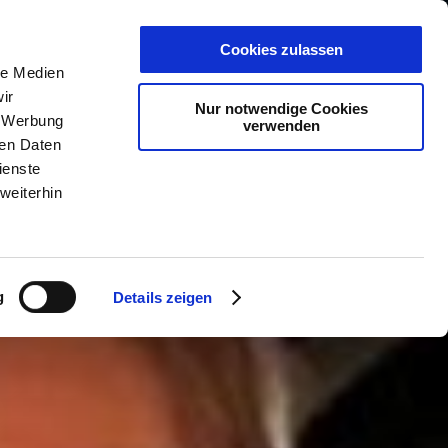
PLANER
KET
GUTSCHEINE
Cookies zulassen
le Medien
ir
Nur notwendige Cookies
, Werbung
verwenden
ren Daten
ienste
weiterhin
g
Details zeigen