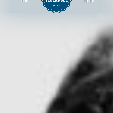
MENU
BUCHEN
ZERO- Eine internationale Künstlerbewegung 1957-1966
Startseite