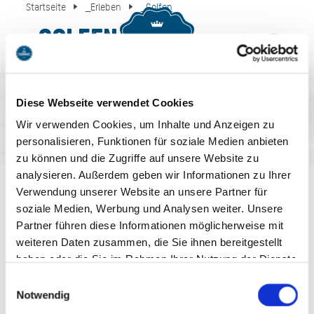
Startseite
_Erleben
_Golfen
_Golfen
MENU
BUCHEN
Diese Webseite verwendet Cookies
Wir verwenden Cookies, um Inhalte und Anzeigen zu
personalisieren, Funktionen für soziale Medien anbieten
zu können und die Zugriffe auf unsere Website zu
AUF DEM LAUFENDEN
analysieren. Außerdem geben wir Informationen zu Ihrer
Verwendung unserer Website an unsere Partner für
BLEIBEN
soziale Medien, Werbung und Analysen weiter. Unsere
Partner führen diese Informationen möglicherweise mit
weiteren Daten zusammen, die Sie ihnen bereitgestellt
haben oder die Sie im Rahmen Ihrer Nutzung der Dienste
gesammelt haben. Sie geben Einwilligung zu unseren
Einwilligungsauswahl
Cookies, wenn Sie unsere Webseite weiterhin nutzen.
Notwendig
Jetzt anmelden