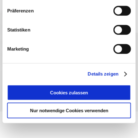
Präferenzen
Statistiken
Sprache wählen:
DE
EN
IT
Marketing
Kontakt
TegernseeCard
Prospekte
Anreise
Presse
Karriere
Impressum
Datenschutz
Über uns
Details zeigen
Bayern - traditionell anders
Cookies zulassen
Nur notwendige Cookies verwenden