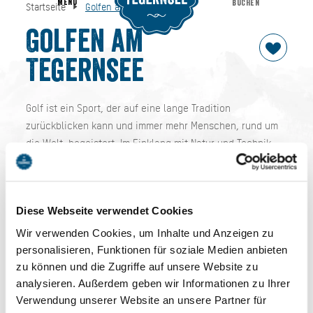
MENU
BUCHEN
Startseite
Golfen am Tegernsee
Golfen am Tegernsee
Startseite
Golfen am
Tegernsee
Golf ist ein Sport, der auf eine lange Tradition
zurückblicken kann und immer mehr Menschen, rund um
die Welt, begeistert. Im Einklang mit Natur und Technik
fordert das Rasenspiel ein hohes Maß an Präzision und
Perfektion, das zu erlernen nicht einfach ist, zu betreiben
aber sehr viel Freude bereitet. Rund um den Tegernsee
Diese Webseite verwendet Cookies
finden Golfbegeisterte ein wahres Eldorado zum Golfen in
Oberbayern: Mit anspruchsvollen 18-Loch-Golfplätzen,
Wir verwenden Cookies, um Inhalte und Anzeigen zu
einem 6-Loch-Kurzplatz für Anfänger sowie einer
personalisieren, Funktionen für soziale Medien anbieten
weitflächigen Driving Range sind die Bedingungen im
zu können und die Zugriffe auf unsere Website zu
Voralpenland geradezu paradiesisch.
analysieren. Außerdem geben wir Informationen zu Ihrer
Verwendung unserer Website an unsere Partner für