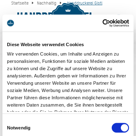
Startseite
Nachhaltig
_Handdruckerei Gistl
_Handdruckerei
MENU
BUCHEN
Gistl
Diese Webseite verwendet Cookies
Wir verwenden Cookies, um Inhalte und Anzeigen zu
personalisieren, Funktionen für soziale Medien anbieten
zu können und die Zugriffe auf unsere Website zu
analysieren. Außerdem geben wir Informationen zu Ihrer
Verwendung unserer Website an unsere Partner für
AUF DEM LAUFENDEN
soziale Medien, Werbung und Analysen weiter. Unsere
Partner führen diese Informationen möglicherweise mit
BLEIBEN
weiteren Daten zusammen, die Sie ihnen bereitgestellt
haben oder die Sie im Rahmen Ihrer Nutzung der Dienste
gesammelt haben. Sie geben Einwilligung zu unseren
Einwilligungsauswahl
Cookies, wenn Sie unsere Webseite weiterhin nutzen.
Notwendig