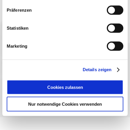
Präferenzen
Jetzt anmelden
Statistiken
Marketing
Sprache wählen:
DE
EN
IT
Kontakt
TegernseeCard
Prospekte
Details zeigen
Anreise
Presse
Karriere
Impressum
Datenschutz
Über uns
Bayern - traditionell anders
Cookies zulassen
Nur notwendige Cookies verwenden