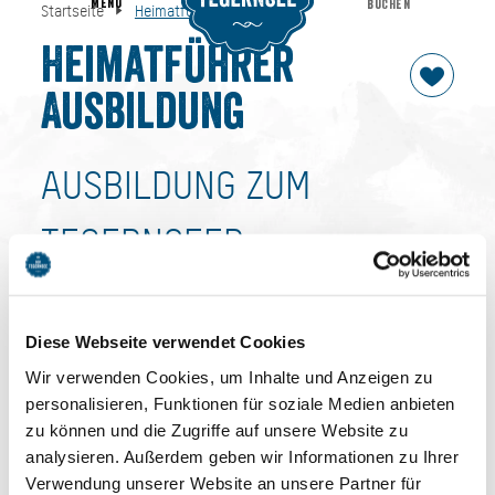
MENU
BUCHEN
Startseite
Heimatführer Ausbildung
Heimatführer Ausbildung
Startseite
Heimatführer
Ausbildung
AUSBILDUNG ZUM
TEGERNSEER
HEIMATFÜHRER
Diese Webseite verwendet Cookies
Werden Sie Botschafter der Urlaubsregion DER
Wir verwenden Cookies, um Inhalte und Anzeigen zu
TEGERNSEE.
personalisieren, Funktionen für soziale Medien anbieten
zu können und die Zugriffe auf unsere Website zu
Zertifizierte Gästeführer DER URLAUBSREGION TEGERNSEE
analysieren. Außerdem geben wir Informationen zu Ihrer
finden Sie detaillierte Informationen zur Ausbildung
Verwendung unserer Website an unsere Partner für