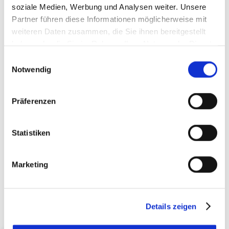
soziale Medien, Werbung und Analysen weiter. Unsere
Partner führen diese Informationen möglicherweise mit
weiteren Daten zusammen, die Sie ihnen bereitgestellt
haben oder die Sie im Rahmen Ihrer Nutzung der Dienste
gesammelt haben. Sie geben Einwilligung zu unseren
Einwilligungsauswahl
Cookies, wenn Sie unsere Webseite weiterhin nutzen.
Notwendig
Präferenzen
AUF DEM LAUFENDEN
BLEIBEN
Statistiken
Marketing
Details zeigen
Jetzt anmelden