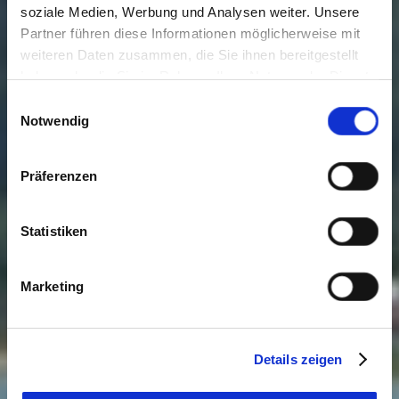
soziale Medien, Werbung und Analysen weiter. Unsere
Partner führen diese Informationen möglicherweise mit
weiteren Daten zusammen, die Sie ihnen bereitgestellt
haben oder die Sie im Rahmen Ihrer Nutzung der Dienste
gesammelt haben. Sie geben Einwilligung zu unseren
Einwilligungsauswahl
Cookies, wenn Sie unsere Webseite weiterhin nutzen.
Notwendig
Präferenzen
Statistiken
Marketing
Details zeigen