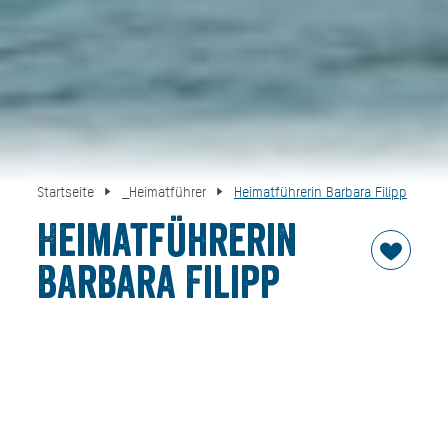
Startseite
_Heimatführer
Heimatführerin Barbara Filipp
Heimatführerin
Barbara Filipp
Ich lache gerne, fühle mich mit Menschen wohl. Ich bin in
der Großstadt aufgewachsen, nun in der Kleinstadt
Tegernsee zuhause. Baukultur, Brauchtum,
Landwirtschaft und manches mehr sind typisch für das
Tegernseer Tal. Möchten Sie eintauchen in das