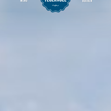
MENU
BUCHEN
Heimatführerin Barbara Filipp
Startseite
_Heimatführer