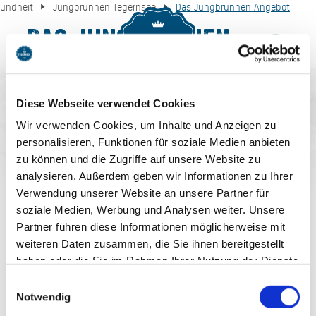
undheit
Jungbrunnen Tegernsee
Das Jungbrunnen Angebot
Das Jungbrunnen
MENU
BUCHEN
Angebot
Diese Webseite verwendet Cookies
Wir verwenden Cookies, um Inhalte und Anzeigen zu
personalisieren, Funktionen für soziale Medien anbieten
zu können und die Zugriffe auf unsere Website zu
analysieren. Außerdem geben wir Informationen zu Ihrer
Verwendung unserer Website an unsere Partner für
AUF DEM LAUFENDEN
soziale Medien, Werbung und Analysen weiter. Unsere
Partner führen diese Informationen möglicherweise mit
BLEIBEN
weiteren Daten zusammen, die Sie ihnen bereitgestellt
haben oder die Sie im Rahmen Ihrer Nutzung der Dienste
gesammelt haben. Sie geben Einwilligung zu unseren
Einwilligungsauswahl
Cookies, wenn Sie unsere Webseite weiterhin nutzen.
Notwendig