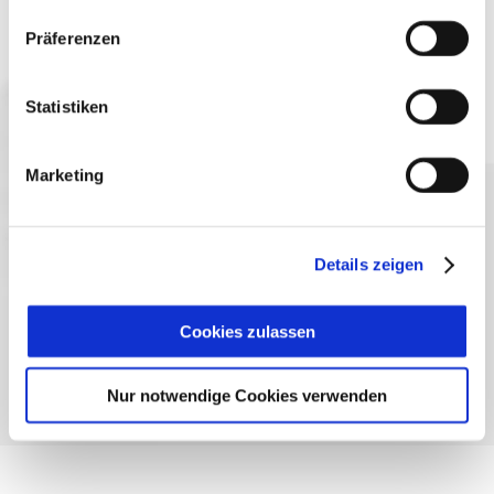
Präferenzen
Jetzt anmelden
Statistiken
Marketing
Sprache wählen:
DE
EN
IT
Kontakt
TegernseeCard
Prospekte
Details zeigen
Anreise
Presse
Karriere
Impressum
Datenschutz
Über uns
Bayern - traditionell anders
Cookies zulassen
Nur notwendige Cookies verwenden