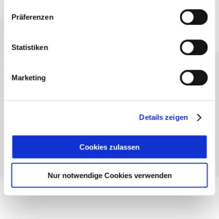
Präferenzen
Statistiken
Sprache wählen:
DE
EN
IT
Marketing
Kontakt
TegernseeCard
Prospekte
Anreise
Presse
Karriere
Impressum
Datenschutz
Über uns
Details zeigen
Bayern - traditionell anders
Cookies zulassen
Nur notwendige Cookies verwenden