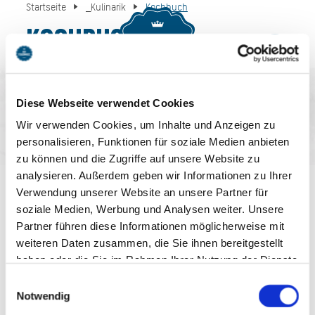
Startseite
_Kulinarik
Kochbuch
Kochbuch
MENU
BUCHEN
Diese Webseite verwendet Cookies
Wir verwenden Cookies, um Inhalte und Anzeigen zu
personalisieren, Funktionen für soziale Medien anbieten
zu können und die Zugriffe auf unsere Website zu
AUF DEM LAUFENDEN
analysieren. Außerdem geben wir Informationen zu Ihrer
Verwendung unserer Website an unsere Partner für
BLEIBEN
soziale Medien, Werbung und Analysen weiter. Unsere
Partner führen diese Informationen möglicherweise mit
weiteren Daten zusammen, die Sie ihnen bereitgestellt
haben oder die Sie im Rahmen Ihrer Nutzung der Dienste
gesammelt haben. Sie geben Einwilligung zu unseren
Einwilligungsauswahl
Cookies, wenn Sie unsere Webseite weiterhin nutzen.
Notwendig
Jetzt anmelden