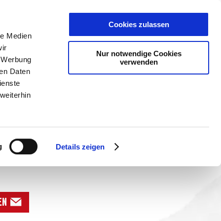
Cookies zulassen
le Medien
ir
Nur notwendige Cookies
, Werbung
verwenden
PLANER
KET
GUTSCHEINE
ren Daten
ienste
weiterhin
EIBEN
g
Details zeigen
en