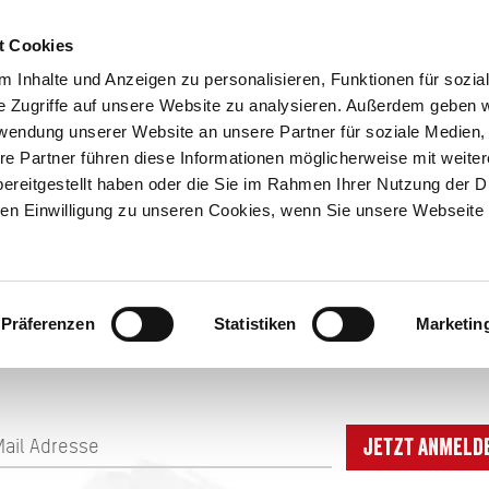
_Lederer Hof
t Cookies
Hof
 Inhalte und Anzeigen zu personalisieren, Funktionen für sozia
e Zugriffe auf unsere Website zu analysieren. Außerdem geben w
ION & ORTE
rwendung unserer Website an unsere Partner für soziale Medien
Suche abschicken
BUCHEN
TIC
re Partner führen diese Informationen möglicherweise mit weite
ereitgestellt haben oder die Sie im Rahmen Ihrer Nutzung der D
n Einwilligung zu unseren Cookies, wenn Sie unsere Webseite 
DEM LAUFENDEN BL
Präferenzen
Statistiken
Marketin
Jetzt anmeld