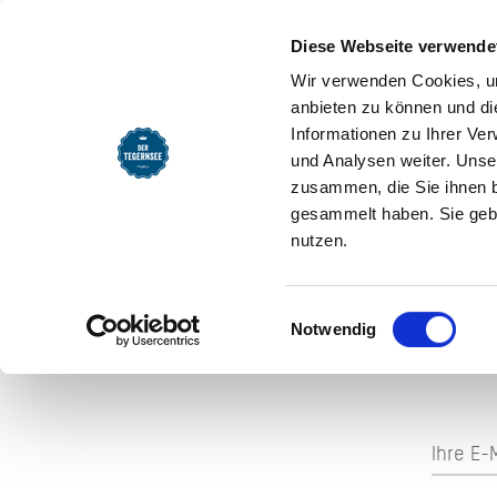
Startseite
Nachhaltig
Diese Webseite verwende
_Lederer 
Wir verwenden Cookies, um
anbieten zu können und di
SEEMOMENTE
INFOS
REG
Informationen zu Ihrer Ve
und Analysen weiter. Unse
zusammen, die Sie ihnen b
gesammelt haben. Sie gebe
nutzen.
Einwilligungsauswahl
AUF 
Notwendig