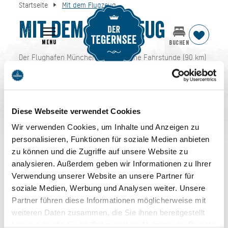
Startseite
Mit dem Flugzeug
Mit dem Flugzeug
MENU
BUCHEN
Der Flughafen München liegt ca. eine Fahrstunde (90 km)
vom Tegernsee entfernt. Es besteht eine ständige, direkte
Verbindung mit der S-Bahn oder mit dem Flughafenbus
zum Münchner Hauptbahnhof. Von dort erreichen Sie den
Tegernsee entweder mit der Bahn (BOB) oder direkt mit
Diese Webseite verwendet Cookies
dem Linienbus (RVO) vom Hauptbahnhof.
Wir verwenden Cookies, um Inhalte und Anzeigen zu
personalisieren, Funktionen für soziale Medien anbieten
Flughafen München
zu können und die Zugriffe auf unsere Website zu
analysieren. Außerdem geben wir Informationen zu Ihrer
Verwendung unserer Website an unsere Partner für
soziale Medien, Werbung und Analysen weiter. Unsere
Partner führen diese Informationen möglicherweise mit
weiteren Daten zusammen, die Sie ihnen bereitgestellt
haben oder die Sie im Rahmen Ihrer Nutzung der Dienste