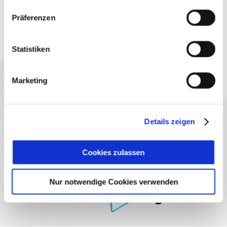
Präferenzen
Jetzt anmelden
Statistiken
Marketing
Sprache wählen:
DE
EN
IT
Details zeigen
Kontakt
TegernseeCard
Prospekte
Anreise
Presse
Karriere
Impressum
Cookies zulassen
Datenschutz
Über uns
Bayern - traditionell anders
Nur notwendige Cookies verwenden