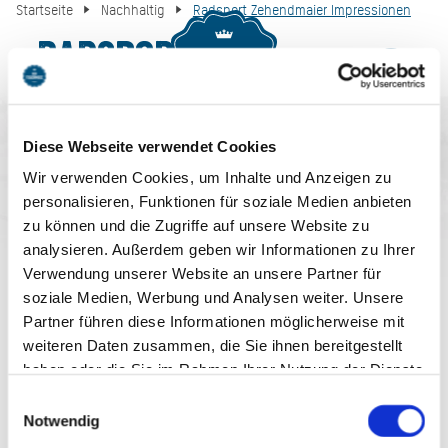
Startseite
Nachhaltig
Radsport Zehendmaier Impressionen
Radsport
MENU
BUCHEN
Zehendmaier
Impressionen
Diese Webseite verwendet Cookies
Wir verwenden Cookies, um Inhalte und Anzeigen zu
personalisieren, Funktionen für soziale Medien anbieten
zu können und die Zugriffe auf unsere Website zu
analysieren. Außerdem geben wir Informationen zu Ihrer
Verwendung unserer Website an unsere Partner für
soziale Medien, Werbung und Analysen weiter. Unsere
Partner führen diese Informationen möglicherweise mit
AUF DEM LAUFENDEN
weiteren Daten zusammen, die Sie ihnen bereitgestellt
BLEIBEN
haben oder die Sie im Rahmen Ihrer Nutzung der Dienste
gesammelt haben. Sie geben Einwilligung zu unseren
Einwilligungsauswahl
Cookies, wenn Sie unsere Webseite weiterhin nutzen.
Notwendig