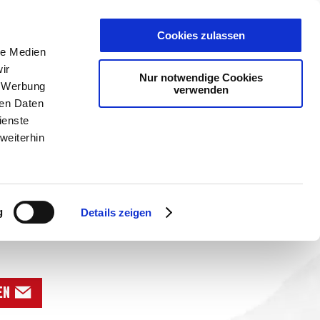
Cookies zulassen
le Medien
ir
Nur notwendige Cookies
, Werbung
verwenden
PLANER
KET
GUTSCHEINE
ren Daten
ienste
weiterhin
EIBEN
g
Details zeigen
en