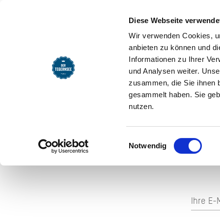
Startseite
Rodeln
Diese Webseite verwende
Rodeln
Wir verwenden Cookies, um
anbieten zu können und di
SEEMOMENTE
INFOS
REG
Informationen zu Ihrer Ve
und Analysen weiter. Unse
zusammen, die Sie ihnen b
gesammelt haben. Sie gebe
nutzen.
Einwilligungsauswahl
AUF 
Notwendig