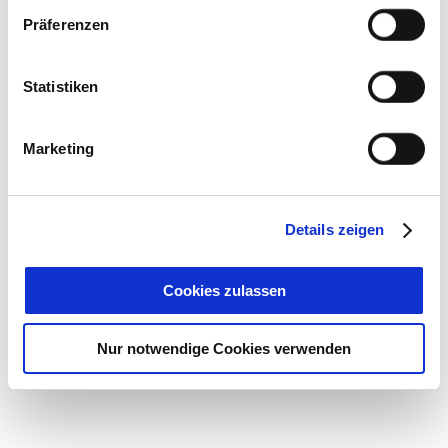
*zzgl. Systemgebühr
Präferenzen
Ticketkauf
Statistiken
Tickets gibt es in allen Tourist-Informationen rund um den
Tegernsee und
online
via MünchenTicket.
Marketing
Details zeigen
Cookies zulassen
AUF DEM LAUFENDEN
Nur notwendige Cookies verwenden
BLEIBEN