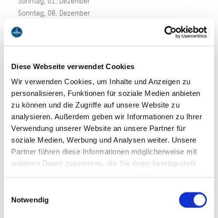
Sonntag, 01. Dezember
Sonntag, 08. Dezember
Sonntag, 15. Dezember
Sonntag, 22. Dezember
Treffpunkt
Diese Webseite verwendet Cookies
16:00 Uhr Kurpark Rottach-Egern (endet um ca. 18:00 Uhr)
Wir verwenden Cookies, um Inhalte und Anzeigen zu
Strecke
personalisieren, Funktionen für soziale Medien anbieten
zu können und die Zugriffe auf unsere Website zu
Kurpark - Seestraße - Umland Rottach-Egern - Kurpark
analysieren. Außerdem geben wir Informationen zu Ihrer
Preise*
Verwendung unserer Website an unsere Partner für
21,00 € Erwachsene
soziale Medien, Werbung und Analysen weiter. Unsere
(Inhalt: ca. 2 stündige Pferdekutschfahrt durch das
Partner führen diese Informationen möglicherweise mit
weiteren Daten zusammen, die Sie ihnen bereitgestellt
Rottacher Umland inkl. einem Tegernseer Punsch)
haben oder die Sie im Rahmen Ihrer Nutzung der Dienste
15 EUR Kinder bis 16 Jahre
gesammelt haben. Sie geben Einwilligung zu unseren
Einwilligungsauswahl
Cookies, wenn Sie unsere Webseite weiterhin nutzen.
Notwendig
Frei Kinder bis 6 Jahre