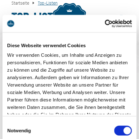
Startseite
Top-Listen
Top-Listen
MENU
BUCHEN
Diese Webseite verwendet Cookies
Wir verwenden Cookies, um Inhalte und Anzeigen zu
personalisieren, Funktionen für soziale Medien anbieten
zu können und die Zugriffe auf unsere Website zu
AUF DEM LAUFENDEN
analysieren. Außerdem geben wir Informationen zu Ihrer
Verwendung unserer Website an unsere Partner für
BLEIBEN
soziale Medien, Werbung und Analysen weiter. Unsere
Partner führen diese Informationen möglicherweise mit
weiteren Daten zusammen, die Sie ihnen bereitgestellt
haben oder die Sie im Rahmen Ihrer Nutzung der Dienste
gesammelt haben. Sie geben Einwilligung zu unseren
Einwilligungsauswahl
Cookies, wenn Sie unsere Webseite weiterhin nutzen.
Notwendig
Jetzt anmelden