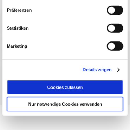
Präferenzen
Statistiken
Sprache wählen:
DE
EN
IT
Marketing
Kontakt
TegernseeCard
Prospekte
Anreise
Presse
Karriere
Impressum
Datenschutz
Über uns
Details zeigen
Bayern - traditionell anders
Cookies zulassen
Nur notwendige Cookies verwenden