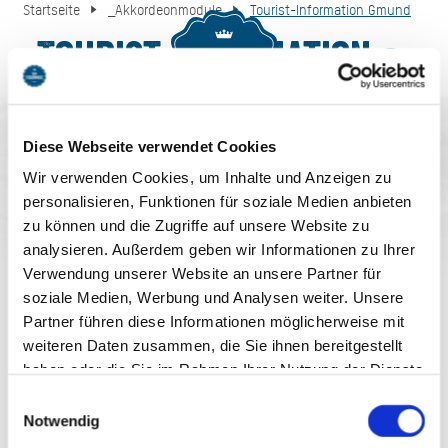
Startseite
_Akkordeonmodule
Tourist-Information Gmund
Tourist-Information
MENU
BUCHEN
Gmund
Diese Webseite verwendet Cookies
Wir verwenden Cookies, um Inhalte und Anzeigen zu
personalisieren, Funktionen für soziale Medien anbieten
zu können und die Zugriffe auf unsere Website zu
analysieren. Außerdem geben wir Informationen zu Ihrer
Verwendung unserer Website an unsere Partner für
AUF DEM LAUFENDEN
soziale Medien, Werbung und Analysen weiter. Unsere
Partner führen diese Informationen möglicherweise mit
BLEIBEN
weiteren Daten zusammen, die Sie ihnen bereitgestellt
haben oder die Sie im Rahmen Ihrer Nutzung der Dienste
gesammelt haben. Sie geben Einwilligung zu unseren
Einwilligungsauswahl
Cookies, wenn Sie unsere Webseite weiterhin nutzen.
Notwendig