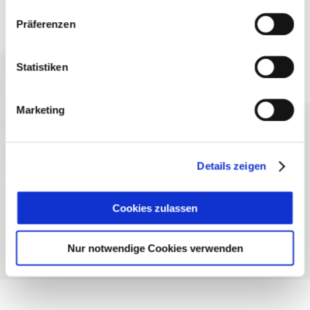
Präferenzen
Jetzt anmelden
Statistiken
Marketing
Sprache wählen:
DE
EN
IT
Kontakt
TegernseeCard
Prospekte
Details zeigen
Anreise
Presse
Karriere
Impressum
Datenschutz
Über uns
Bayern - traditionell anders
Cookies zulassen
Nur notwendige Cookies verwenden