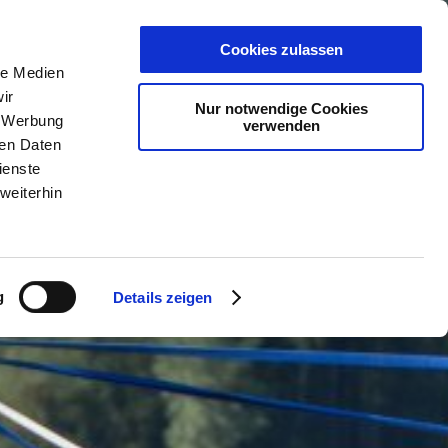
PLANER
KET
GUTSCHEINE
ine
Cookies zulassen
le Medien
ir
Nur notwendige Cookies
, Werbung
verwenden
ren Daten
ienste
weiterhin
g
Details zeigen