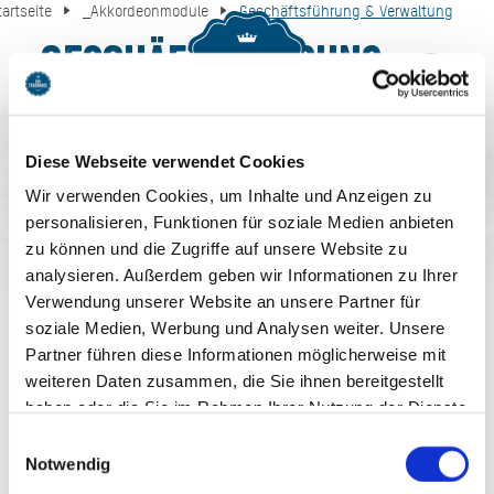
tartseite
_Akkordeonmodule
Geschäftsführung & Verwaltung
Geschäftsführung
MENU
BUCHEN
& Verwaltung
Diese Webseite verwendet Cookies
Wir verwenden Cookies, um Inhalte und Anzeigen zu
personalisieren, Funktionen für soziale Medien anbieten
zu können und die Zugriffe auf unsere Website zu
analysieren. Außerdem geben wir Informationen zu Ihrer
Verwendung unserer Website an unsere Partner für
AUF DEM LAUFENDEN
soziale Medien, Werbung und Analysen weiter. Unsere
Partner führen diese Informationen möglicherweise mit
BLEIBEN
weiteren Daten zusammen, die Sie ihnen bereitgestellt
haben oder die Sie im Rahmen Ihrer Nutzung der Dienste
gesammelt haben. Sie geben Einwilligung zu unseren
Einwilligungsauswahl
Cookies, wenn Sie unsere Webseite weiterhin nutzen.
Notwendig