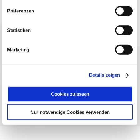
Präferenzen
Jetzt anmelden
Statistiken
Marketing
Sprache wählen:
DE
EN
IT
Kontakt
TegernseeCard
Prospekte
Details zeigen
Anreise
Presse
Karriere
Impressum
Datenschutz
Über uns
Bayern - traditionell anders
Cookies zulassen
Nur notwendige Cookies verwenden