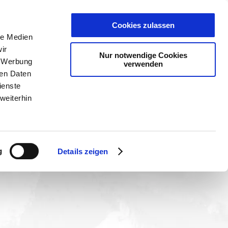
Cookies zulassen
le Medien
ir
Nur notwendige Cookies
, Werbung
verwenden
 Webcams:
PLANER
KET
GUTSCHEINE
ren Daten
ienste
weiterhin
g
Details zeigen