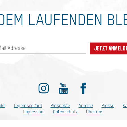
DEM LAUFENDEN BL
Jetzt anmeld
ditionell anders
akt
TegernseeCard
Prospekte
Anreise
Presse
Ka
Impressum
Datenschutz
Über uns