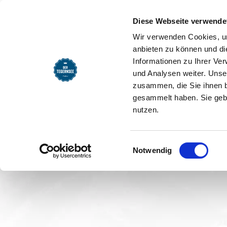
Startseite
Webcam Partn
Diese Webseite verwende
Webcam P
Wir verwenden Cookies, um
anbieten zu können und di
SEEMOMENTE
INFOS
REG
Informationen zu Ihrer Ve
Wir danken unseren Partn
und Analysen weiter. Unse
zusammen, die Sie ihnen b
gesammelt haben. Sie gebe
foto-webcam.org
nutzen.
foto-webcam.eu
Einwilligungsauswahl
bayernwebcam.de
Notwendig