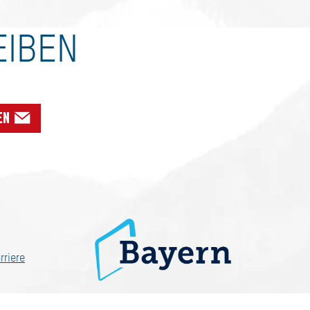
EIBEN
en
rriere