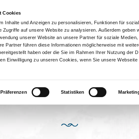
er
t Cookies
artner
 Inhalte und Anzeigen zu personalisieren, Funktionen für sozia
e Zugriffe auf unsere Website zu analysieren. Außerdem geben w
ION & ORTE
rwendung unserer Website an unsere Partner für soziale Medien
Suche abschicken
ern für Installation, Betrieb und Wartung der
BUCHEN
TIC
re Partner führen diese Informationen möglicherweise mit weite
ereitgestellt haben oder die Sie im Rahmen Ihrer Nutzung der D
n Einwilligung zu unseren Cookies, wenn Sie unsere Webseite 
Präferenzen
Statistiken
Marketin