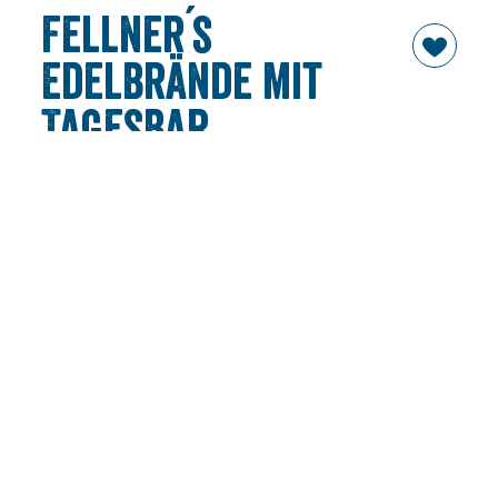
Fellner´s
Edelbrände mit
Tagesbar
jetzt geschlossen
Unser einladendes Holzhaus liegt im Herzen von Bad
Wiessee - gleich neben dem Rathaus.
Lust auf Genuss
Als Abfüller edler Spirituosen haben wir uns seit 15
Jahren einen Namen gemacht. Fellner´s Edelbrände
beliefert nicht nur Privatkunden, sondern auch
ausgewählte Gastronomie und Hotellerie.
Firmenschnapserl