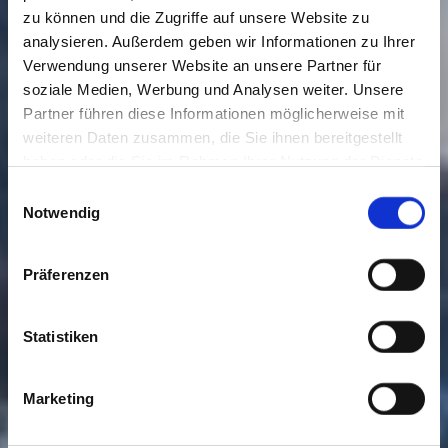
zu können und die Zugriffe auf unsere Website zu
analysieren. Außerdem geben wir Informationen zu Ihrer
Verwendung unserer Website an unsere Partner für
soziale Medien, Werbung und Analysen weiter. Unsere
Partner führen diese Informationen möglicherweise mit
weiteren Daten zusammen, die Sie ihnen bereitgestellt
haben oder die Sie im Rahmen Ihrer Nutzung der Dienste
gesammelt haben. Sie geben Einwilligung zu unseren
Einwilligungsauswahl
Cookies, wenn Sie unsere Webseite weiterhin nutzen.
Notwendig
Präferenzen
Statistiken
Marketing