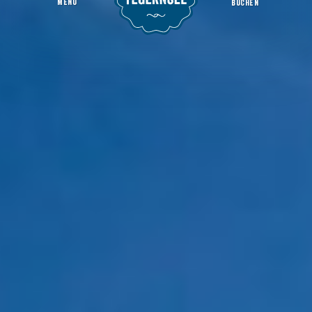
MENU
BUCHEN
Anreise & Parken
Höhepunkte
Adventszauber am Tegernsee