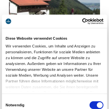
Diese Webseite verwendet Cookies
Wir verwenden Cookies, um Inhalte und Anzeigen zu
FERIENWOHNUNG GONDOLA
personalisieren, Funktionen für soziale Medien anbieten
Absolutes Schmuckstück in außergewöhnlicher und
zu können und die Zugriffe auf unsere Website zu
einzigartiger Lage! Die Ferienwohnung Gondola liegt auf
analysieren. Außerdem geben wir Informationen zu Ihrer
1129 m ü. NN. und gewährt über Almwiese und wald
Verwendung unserer Website an unsere Partner für
hinweg einen grandiosen Talblick auf den Schliersee. Die
soziale Medien, Werbung und Analysen weiter. Unsere
hochwertig eingerichtete 2-Zimmer Wohnung mit Bad und
Partner führen diese Informationen möglicherweise mit
vollausgestatteter Pantry-Küche…
weiteren Daten zusammen, die Sie ihnen bereitgestellt
haben oder die Sie im Rahmen Ihrer Nutzung der Dienste
Weitere Infos
gesammelt haben. Sie geben Einwilligung zu unseren
Einwilligungsauswahl
Cookies, wenn Sie unsere Webseite weiterhin nutzen.
Notwendig