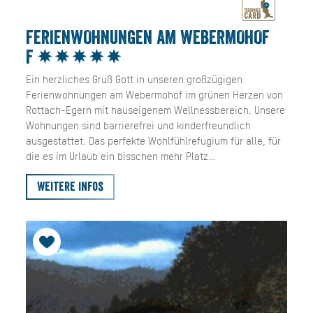
FERIENWOHNUNGEN AM WEBERMOHOF
F
Ein herzliches Grüß Gott in unseren großzügigen
Ferienwohnungen am Webermohof im grünen Herzen von
Rottach-Egern mit hauseigenem Wellnessbereich. Unsere
Wohnungen sind barrierefrei und kinderfreundlich
ausgestattet. Das perfekte Wohlfühlrefugium für alle, für
die es im Urlaub ein bisschen mehr Platz…
Weitere Infos