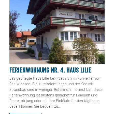
FERIENWOHNUNG NR. 4, HAUS LILIE
Das gepflegte Haus Lilie befindet sich im Kurviertel von
Bad Wiessee. Die Kureinrichtungen und der See mit
Strandbad sind in wenigen Gehminuten erreichbar. Diese
Ferienwohnung ist bestens geeignet für Familien und
Paare, ob jung oder alt. Ihre Einkäufe für den täglichen
Bedarf können Sie bequem zu…