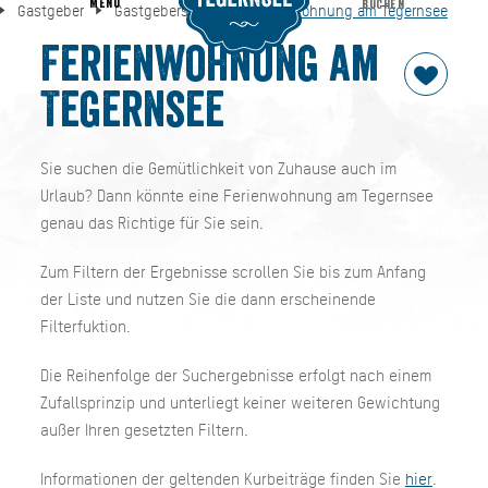
MENU
BUCHEN
Gastgeber
Gastgebersuche
Ferienwohnung am Tegernsee
Ferienwohnung am Tegernsee
s
Gastgeber
Gastgebersuche
Ferienwohnung am
Tegernsee
Sie suchen die Gemütlichkeit von Zuhause auch im
Urlaub? Dann könnte eine Ferienwohnung am Tegernsee
genau das Richtige für Sie sein.
Zum Filtern der Ergebnisse scrollen Sie bis zum Anfang
der Liste und nutzen Sie die dann erscheinende
Filterfuktion.
Die Reihenfolge der Suchergebnisse erfolgt nach einem
Zufallsprinzip und unterliegt keiner weiteren Gewichtung
außer Ihren gesetzten Filtern.
Informationen der geltenden Kurbeiträge finden Sie
hier
.