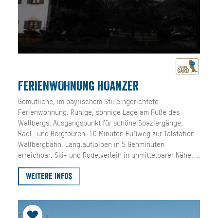
FERIENWOHNUNG HOANZER
Gemütliche, im bayrischem Stil eingerichtete
Ferienwohnung. Ruhige, sonnige Lage am Fuße des
Wallbergs. Ausgangspunkt für schöne Spaziergänge,
Radl- und Bergtouren. 10 Minuten Fußweg zur Talstation
Wallbergbahn. Langlaufloipen in 5 Gehminuten
erreichbar. Ski- und Rodelverleih in unmittelbarer Nähe. …
Weitere Infos