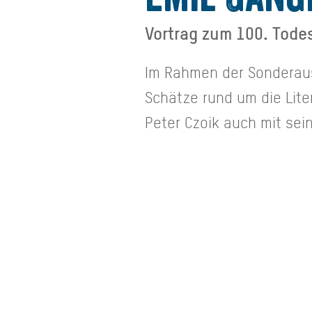
Vortrag zum 100. Tode
Im Rahmen der Sonderaus
Schätze rund um die Lite
Peter Czoik auch mit sei
Ganghofer.
Hier
lesen Sie den Vortrag
Pressespiegel:
KulturVision -
Emil Gan