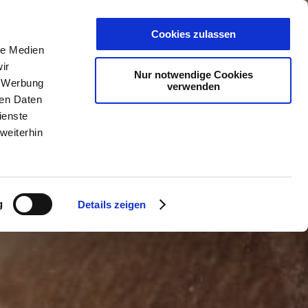
PLANER
KET
GUTSCHEINE
Ganghofer Jubiläum
 LiteraTouren (TELITO)
Cookies zulassen
le Medien
ir
Nur notwendige Cookies
, Werbung
verwenden
ren Daten
ienste
weiterhin
g
Details zeigen