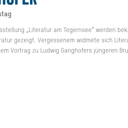
stag
stellung „Literatur am Tegernsee“ werden be
ratur gezeigt. Vergessenem widmete sich Liter
nem Vortrag zu Ludwig Ganghofers jüngeren Brud
 von Dr. Peter Czoik.
ghofer - im Schatten des Bruders - Vortrag Dr. 