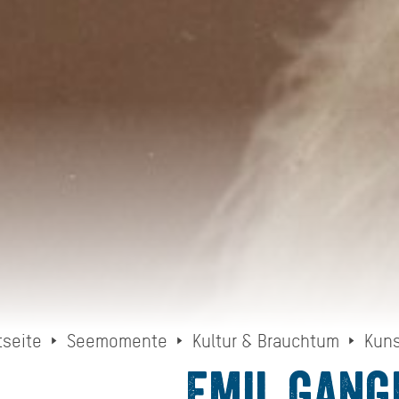
tseite
Seemomente
Kultur & Brauchtum
Kuns
Emil Gang