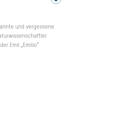
kannte und vergessene
aturwissenschaftler
er Emil „Emilio“
Peter Czoik