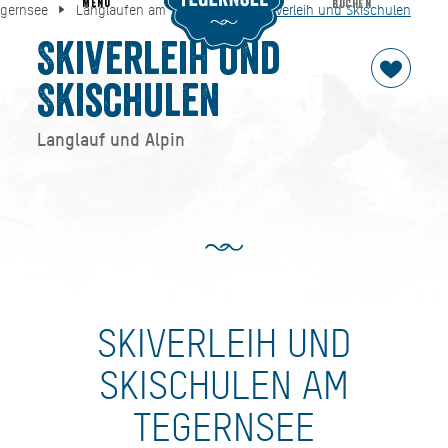
MENU
BUCHEN
egernsee
Langlaufen am Tegernsee
Skiverleih und Skischulen
Skiverleih und Skischulen
 Tegernsee
Langlaufen am Tegernsee
Skiverleih und
Skischulen
Langlauf und Alpin
SKIVERLEIH UND
SKISCHULEN AM
TEGERNSEE