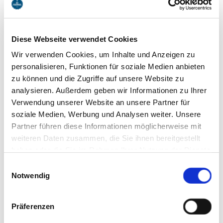
Diese Webseite verwendet Cookies
Wir verwenden Cookies, um Inhalte und Anzeigen zu
personalisieren, Funktionen für soziale Medien anbieten
zu können und die Zugriffe auf unsere Website zu
analysieren. Außerdem geben wir Informationen zu Ihrer
Verwendung unserer Website an unsere Partner für
soziale Medien, Werbung und Analysen weiter. Unsere
Partner führen diese Informationen möglicherweise mit
weiteren Daten zusammen, die Sie ihnen bereitgestellt
haben oder die Sie im Rahmen Ihrer Nutzung der Dienste
gesammelt haben. Sie geben Einwilligung zu unseren
Einwilligungsauswahl
FUN SPORTS TOBIAS GEHRKE
Cookies, wenn Sie unsere Webseite weiterhin nutzen.
Notwendig
jetzt geschlossen
Profitieren Sie von der Erfahrung aus über 30 Jahren
Präferenzen
Langlaufpraxis und über 80 Jahre Radsport Tradition.