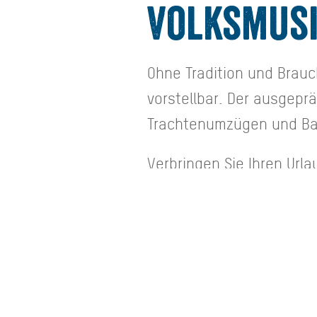
Volksmus
Ohne Tradition und Brauc
vorstellbar. Der ausgepr
Trachtenumzügen und Ba
Verbringen Sie Ihren Url
Sie eines der zahlreichen
bayerischer Gemütlichkei
Tanz- und Heimatabende
Urlaubsregion DER TEGER