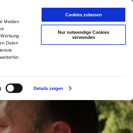
PLANER
KET
GUTSCHEINE
Cookies zulassen
le Medien
ir
Nur notwendige Cookies
, Werbung
verwenden
ren Daten
ienste
weiterhin
g
Details zeigen