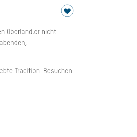
n Oberlandler nicht
tabenden,
lebte Tradition. Besuchen
t sowie einer Portion
Musik-,
gen und getanzt.
kalender der