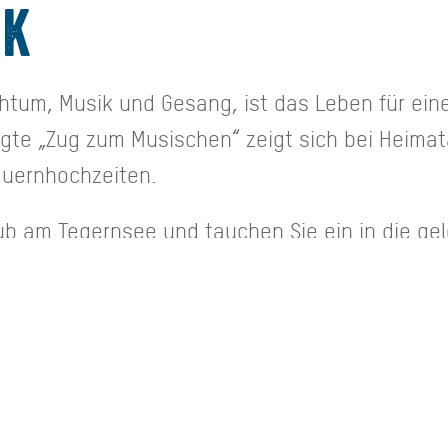
ik
htum, Musik und Gesang, ist das Leben für eine
ägte „Zug zum Musischen“ zeigt sich bei Heima
uernhochzeiten.
aub am Tegernsee und tauchen Sie ein in die ge
 Waldfeste mit Tanz und Musik, Bier und Brotzei
t. Zu jeder Jahreszeit wird aufgespielt, gesun
sind ein fester Bestandteil im Veranstaltungs
NSEE.