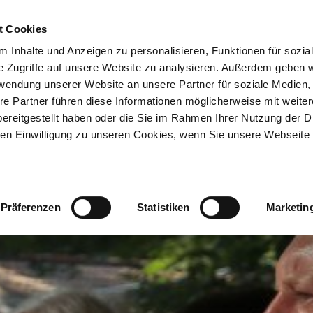
ION & ORTE
Suche abschicken
BUCHEN
TIC
Volksmusik
Brauchtum
Kunst & Kultur
Musik
t Cookies
 Inhalte und Anzeigen zu personalisieren, Funktionen für sozia
e Zugriffe auf unsere Website zu analysieren. Außerdem geben w
rwendung unserer Website an unsere Partner für soziale Medien
re Partner führen diese Informationen möglicherweise mit weite
ereitgestellt haben oder die Sie im Rahmen Ihrer Nutzung der D
n Einwilligung zu unseren Cookies, wenn Sie unsere Webseite 
Präferenzen
Statistiken
Marketin