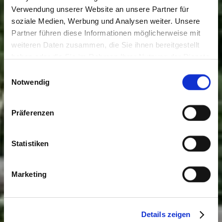
Verwendung unserer Website an unsere Partner für
soziale Medien, Werbung und Analysen weiter. Unsere
Partner führen diese Informationen möglicherweise mit
weiteren Daten zusammen, die Sie ihnen bereitgestellt
haben oder die Sie im Rahmen Ihrer Nutzung der Dienste
gesammelt haben. Sie geben Einwilligung zu unseren
Einwilligungsauswahl
Cookies, wenn Sie unsere Webseite weiterhin nutzen.
Notwendig
Präferenzen
Statistiken
Marketing
Details zeigen