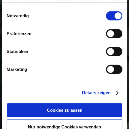
haben oder die Sie im Rahmen Ihrer Nutzung der Dienste
gesammelt haben. Sie geben Einwilligung zu unseren
Einwilligungsauswahl
Cookies, wenn Sie unsere Webseite weiterhin nutzen.
Notwendig
Präferenzen
Statistiken
Marketing
Details zeigen
Cookies zulassen
Nur notwendige Cookies verwenden