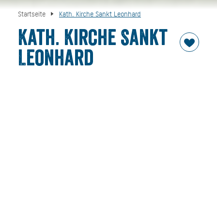
Startseite
Kath. Kirche Sankt Leonhard
Kath. Kirche Sankt
Leonhard
Bevor Kreuth 1809 eine eigenständige Pfarrei wurde, war
es eine Expositur des Klosters Tegernsee, dessen Abt.
Rupert I. von Neuburg-Falkenstein im Jahre 1184 eine
steinerne Kapelle in Kreuth erbauen ließ.
Diese erste Kirche wurde bereits damals vom Bischof
Udalschalk von Augsburg dem heiligen Leonhard geweiht.
Der im Landvolk hoch verehrte heilige Leonhard,
ursprünglich Fürbitter der Gefangenen, galt nicht nur als
Patron der Pferde, sondern auch der Fuhrleute und der
Passstraßen in den Bergen.