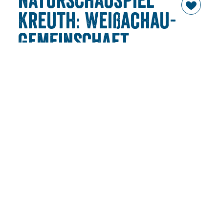
Naturschauspiel
Kreuth: Weißachau-
Gemeinschaft
Eine ganz besondere Gemeinschaft.
Hättest Du geglaubt,
dass Kühe die wichtigsten Landschaftspfleger im
Landschaftsschutzgebiet Weißachau sind? Kühe und
Pferde grasen hier, dadurch werden die Flächen offen
gehalten. Wenn Büsche und Bäume schneller wachsen,
helfen die Bauern mit und schneiden den Bewuchs
zurück.
Es ist gut 200 Jahre her, dass König Max I Joseph 36
Kreuther Bauern die Weißachauen als Weidegebiet
zugesprochen hat. Seitdem ist das Gebiet, das sie bereits
unter der Herrschaft des Klosters gemeinsam
bewirtschaftet hatten, im privaten Besitz der Weißachau-