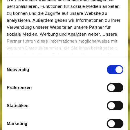
personalisieren, Funktionen für soziale Medien anbieten
zu können und die Zugriffe auf unsere Website zu
analysieren. Außerdem geben wir Informationen zu Ihrer
Verwendung unserer Website an unsere Partner für
soziale Medien, Werbung und Analysen weiter. Unsere
Partner führen diese Informationen möglicherweise mit
weiteren Daten zusammen, die Sie ihnen bereitgestellt
haben oder die Sie im Rahmen Ihrer Nutzung der Dienste
gesammelt haben. Sie geben Einwilligung zu unseren
Einwilligungsauswahl
Cookies, wenn Sie unsere Webseite weiterhin nutzen.
Notwendig
Präferenzen
Statistiken
Marketing