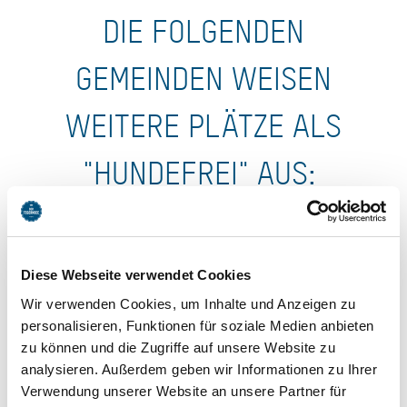
DIE FOLGENDEN
GEMEINDEN WEISEN
WEITERE PLÄTZE ALS
"HUNDEFREI" AUS:
Kreuth:
Es gibt einen hundefreien Weg auf der Ostseite
der Weissachauen von Weissach bis zum Zentrum Kreuth
und auf der Westseite vom Zentrum Kreuth bis Wildbad
Diese Webseite verwendet Cookies
Kreuth. Sollten während des Almbetriebs Weidetiere auf
Wir verwenden Cookies, um Inhalte und Anzeigen zu
Ihren Hund zukommen, empfiehlt es sich, ihn von der
personalisieren, Funktionen für soziale Medien anbieten
Leine zu befreien und die Tierherde weiträumig zu
zu können und die Zugriffe auf unsere Website zu
umgehen.
analysieren. Außerdem geben wir Informationen zu Ihrer
Verwendung unserer Website an unsere Partner für
Bad Wiessee:
Zu den hundefreien Plätzen gehören die so