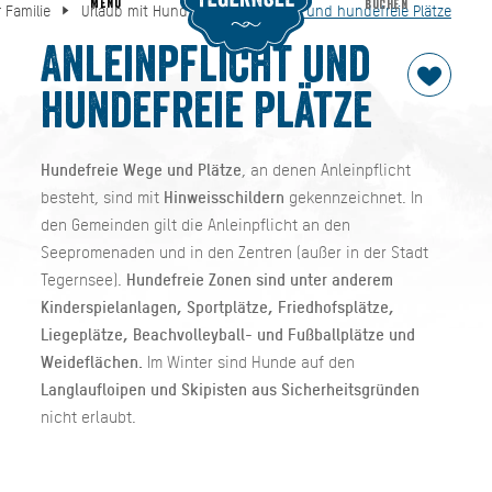
MENU
BUCHEN
 Familie
Urlaub mit Hund
Anleinpflicht und hundefreie Plätze
Anleinpflicht und hundefreie Plätze
der Familie
Urlaub mit Hund
Anleinpflicht und
hundefreie Plätze
Hundefreie Wege und Plätze
, an denen Anleinpflicht
besteht, sind mit
Hinweisschildern
gekennzeichnet. In
den Gemeinden gilt die Anleinpflicht an den
Seepromenaden und in den Zentren (außer in der Stadt
Tegernsee).
Hundefreie Zonen sind unter anderem
Kinderspielanlagen, Sportplätze, Friedhofsplätze,
Liegeplätze, Beachvolleyball- und Fußballplätze und
Weideflächen.
Im Winter sind Hunde auf den
Langlaufloipen und Skipisten aus Sicherheitsgründen
nicht erlaubt.