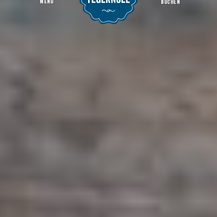
MENU
BUCHEN
Hütten und Berggasthöfe
Startseite
Infos
Gastronomie