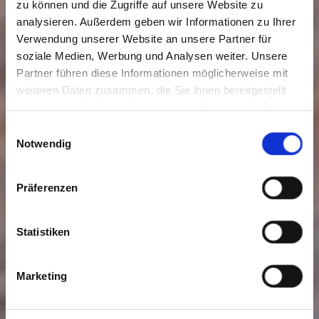
zu können und die Zugriffe auf unsere Website zu
analysieren. Außerdem geben wir Informationen zu Ihrer
Verwendung unserer Website an unsere Partner für
soziale Medien, Werbung und Analysen weiter. Unsere
Partner führen diese Informationen möglicherweise mit
weiteren Daten zusammen, die Sie ihnen bereitgestellt
haben oder die Sie im Rahmen Ihrer Nutzung der Dienste
gesammelt haben. Sie geben Einwilligung zu unseren
Einwilligungsauswahl
Cookies, wenn Sie unsere Webseite weiterhin nutzen.
Notwendig
Präferenzen
Statistiken
Marketing