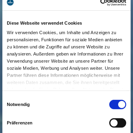
Diese Webseite verwendet Cookies
Wir verwenden Cookies, um Inhalte und Anzeigen zu
personalisieren, Funktionen für soziale Medien anbieten
zu können und die Zugriffe auf unsere Website zu
analysieren. Außerdem geben wir Informationen zu Ihrer
Verwendung unserer Website an unsere Partner für
soziale Medien, Werbung und Analysen weiter. Unsere
Partner führen diese Informationen möglicherweise mit
weiteren Daten zusammen, die Sie ihnen bereitgestellt
haben oder die Sie im Rahmen Ihrer Nutzung der Dienste
gesammelt haben. Sie geben Einwilligung zu unseren
Einwilligungsauswahl
Cookies, wenn Sie unsere Webseite weiterhin nutzen.
Notwendig
Präferenzen