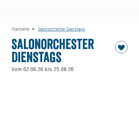
Startseite
Salonorchester Dienstags
Salonorchester
Dienstags
Vom 02.06.26 bis 25.08.26
Stimmungsvolles Konzert an der Seepromenade Bad
Wiessee mit beschwingter Musik aus der ganzen Welt.
Das Salonorchester bietet den Gästen in Bad Wiessee ein
abwechslungsreiches Konzertprogramm. Das Repertoire
umfasst beliebte und bekannte Melodien aus Klassik,
Oper, Operette, Film und Musical.